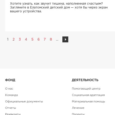
Хотите узнать, как звучит тишина, наполненная счастьем?
Загляните в Елатомский детский дом — хотя бы через экран
вашего устройства.
1
2
3
4
5
6
7
8
...
ФОНД
ДЕЯТЕЛЬНОСТЬ
О нас
Помогающий центр
Команда
Социальная адаптация
Официальные документы
Материальная помощь
Отчеты
Лечение
Реквизиты
Проекты