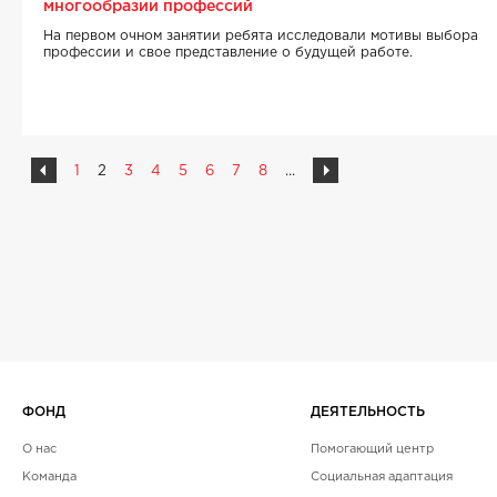
многообразии профессий
На первом очном занятии ребята исследовали мотивы выбора
профессии и свое представление о будущей работе.
1
2
3
4
5
6
7
8
...
ФОНД
ДЕЯТЕЛЬНОСТЬ
О нас
Помогающий центр
Команда
Социальная адаптация