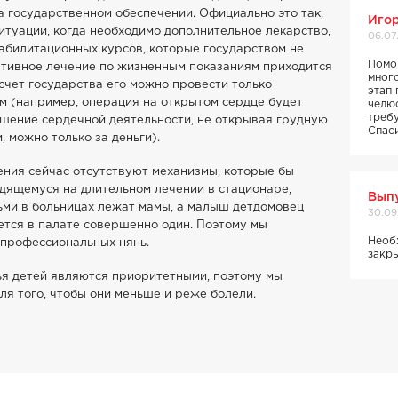
 государственном обеспечении. Официально это так,
Игор
ситуации, когда необходимо дополнительное лекарство,
06.07
еабилитационных курсов, которые государством не
Помо
тивное лечение по жизненным показаниям приходится
мног
а счет государства его можно провести только
этап 
м (например, операция на открытом сердце будет
челю
треб
ушение сердечной деятельности, не открывая грудную
Спас
, можно только за деньги).
ения сейчас отсутствуют механизмы, которые бы
дящемуся на длительном лечении в стационаре,
Вып
ьми в больницах лежат мамы, а малыш детдомовец
30.09
ется в палате совершенно один. Поэтому мы
Необ
и профессиональных нянь.
закр
я детей являются приоритетными, поэтому мы
ля того, чтобы они меньше и реже болели.