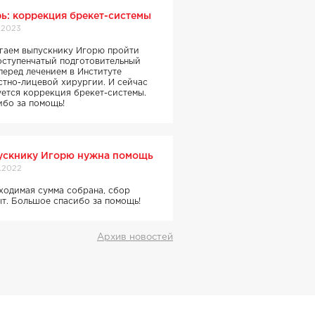
ь: коррекция брекет-системы
.2023
гаем выпускнику Игорю пройти
оступенчатый подготовительный
перед лечением в Институте
стно-лицевой хирургии. И сейчас
уется коррекция брекет-системы.
ибо за помощь!
ускнику Игорю нужна помощь
.2022
ходимая сумма собрана, сбор
ыт. Большое спасибо за помощь!
Архив новостей