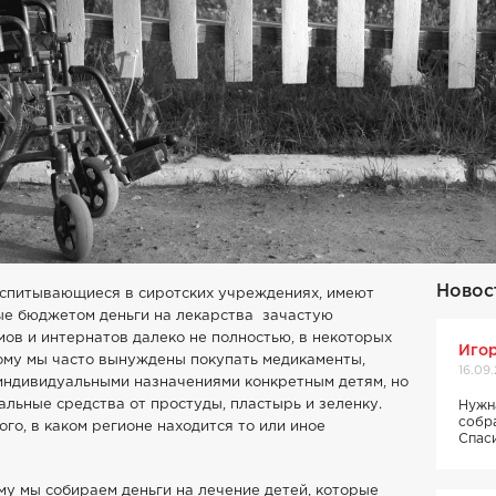
Новос
воспитывающиеся в сиротских учреждениях, имеют
ые бюджетом деньги на лекарства зачастую
ов и интернатов далеко не полностью, в некоторых
Игор
тому мы часто вынуждены покупать медикаменты,
16.09
 индивидуальными назначениями конкретным детям, но
льные средства от простуды, пластырь и зеленку.
Нужн
собр
ого, в каком регионе находится то или иное
Спас
ему мы собираем деньги на лечение детей, которые